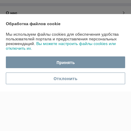
О нас
Обработка файлов cookie
Контакты
Мы используем файлы cookies для обеспечения удобства
пользователей портала и предоставления персональных
Доставка и оплата
рекомендаций.
Вы можете настроить файлы cookies или
отключить их.
График работы
Принять
Полная версия сайта
Отклонить
Политика обработки cookies
Сайт создан на платформе Deal.by