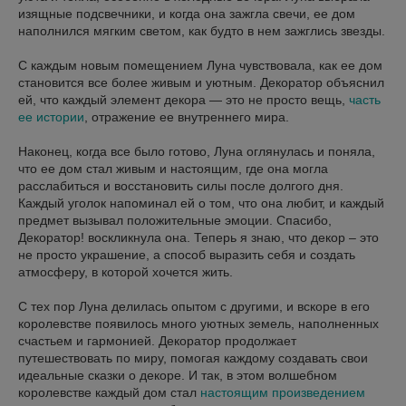
изящные подсвечники, и когда она зажгла свечи, ее дом
наполнился мягким светом, как будто в нем зажглись звезды.
С каждым новым помещением Луна чувствовала, как ее дом
становится все более живым и уютным. Декоратор объяснил
ей, что каждый элемент декора — это не просто вещь,
часть
ее истории
, отражение ее внутреннего мира.
Наконец, когда все было готово, Луна оглянулась и поняла,
что ее дом стал живым и настоящим, где она могла
расслабиться и восстановить силы после долгого дня.
Каждый уголок напоминал ей о том, что она любит, и каждый
предмет вызывал положительные эмоции. Спасибо,
Декоратор! воскликнула она. Теперь я знаю, что декор – это
не просто украшение, а способ выразить себя и создать
атмосферу, в которой хочется жить.
С тех пор Луна делилась опытом с другими, и вскоре в его
королевстве появилось много уютных земель, наполненных
счастьем и гармонией. Декоратор продолжает
путешествовать по миру, помогая каждому создавать свои
идеальные сказки о декоре. И так, в этом волшебном
королевстве каждый дом стал
настоящим произведением