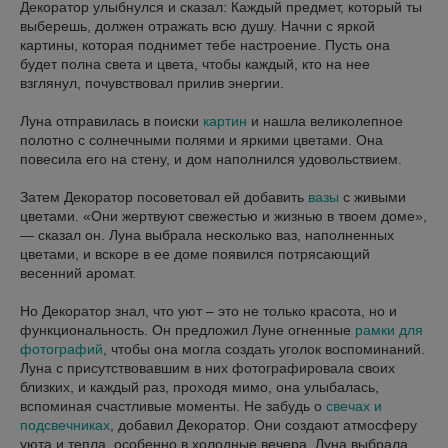
Декоратор улыбнулся и сказал: Каждый предмет, который ты
выберешь, должен отражать всю душу. Начни с яркой
картины, которая поднимет тебе настроение. Пусть она
будет полна света и цвета, чтобы каждый, кто на нее
взглянул, почувствовал прилив энергии.
Луна отправилась в поиски
картин
и нашла великолепное
полотно с солнечными полями и яркими цветами. Она
повесила его на стену, и дом наполнился удовольствием.
Затем Декоратор посоветовал ей добавить
вазы
с живыми
цветами. «Они жертвуют свежестью и жизнью в твоем доме»,
— сказал он. Луна выбрала несколько ваз, наполненных
цветами, и вскоре в ее доме появился потрясающий
весенний аромат.
Но Декоратор знал, что уют – это не только красота, но и
функциональность. Он предложил Луне огненные
рамки для
фотографий
, чтобы она могла создать уголок воспоминаний.
Луна с присутствовавшим в них фотографировала своих
близких, и каждый раз, проходя мимо, она улыбалась,
вспоминая счастливые моменты. Не забудь о
свечах и
подсвечниках
, добавил Декоратор. Они создают атмосферу
уюта и тепла, особенно в холодные вечера. Луна выбрала