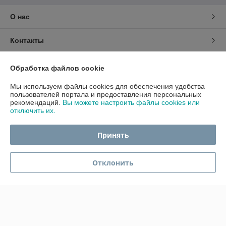
О нас
Контакты
Доставка и оплата
Обработка файлов cookie
Мы используем файлы cookies для обеспечения удобства
График работы
пользователей портала и предоставления персональных
рекомендаций.
Вы можете настроить файлы cookies или
отключить их.
Полная версия сайта
Принять
Политика обработки cookies
Сайт создан на платформе Deal.by
Отклонить
Информация для покупателя