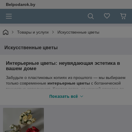
Belpodarok.by
Товары и услуги
Искусственные цветы
Искусственные цветы
Интерьерные цветы: неувядающая эстетика в
вашем доме
Забудьте о пластиковых копиях из прошлого — мы выбираем
только современные
интерьерные цветы
с ботанической
точностью исполнения. Каждая ветка, от нежной орхидеи до
солнечного подсолнуха, детально передает фактуру живого
Показать всё
лепестка, естественные переходы цвета и изящество
стеблей.
Это идеальный декор для тех, кто ценит уют, но не готов
тратить время на сложный уход: наши растения не вянут, не
вызывают аллергии и сохраняют сочность оттенков годами.
Достаточно поставить их в любимую вазу, чтобы