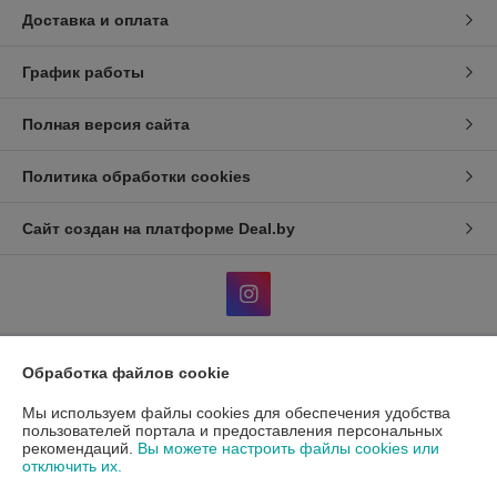
Доставка и оплата
График работы
Полная версия сайта
Политика обработки cookies
Сайт создан на платформе Deal.by
Обработка файлов cookie
Информация для покупателя
Мы используем файлы cookies для обеспечения удобства
Индивидуальный предприниматель:
ИП Гавриленко Светлана
Михайловна
пользователей портала и предоставления персональных
Пушкина 22а/5
рекомендаций.
Вы можете настроить файлы cookies или
отключить их.
Регистрационный номер ЕГР: 490689198