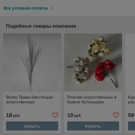
Все условия оплаты
Подобные товары компании
Ветка Трава блестящая
Розочки искусственные в
Ка
искусственная
букете-бутоньерке
рас
18
10
58
руб.
руб.
Купить
Купить