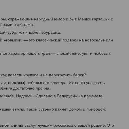
тюры, отражающие народный юмор и быт. Мешок картошки с
убрами и аистами.
ой, зубр, кот и даже чебурашка.
й керамики, — это классический подарок на новоселье или
тся характер нашего края — спокойствие, уют и любовь к
как довезти хрупкое и не перегрузить багаж?
ки, подковы) небольшого размера. Их легко упаковать
обжига достаточно прочна.
ndmade
. Надпись «Сделано в Беларуси» на предмете,
нашей земли. Такой сувенир пахнет домом и природой.
асной глины
станут лучшим рассказом о вашей родине. Это