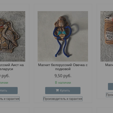
усский Аист на
Магнит белорусский Овечка с
Магн
Беларуси
подковой
0
руб.
9,50
руб.
личии
В наличии
упить
Купить
Прои
ль и гарантия
Производитель и гарантия