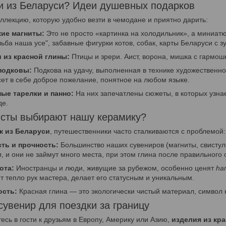
и из Беларуси? Идеи душевных подарков
лекцию, которую удобно везти в чемодане и приятно дарить:
ие магниты:
Это не просто «картинка на холодильник», а миниа
ьба наша усе", забавные фигурки котов, собак, карты Беларуси с з
 из красной глины:
Птицы и зрери. Аист, ворона, мишка с гармошк
подковы:
Подкова на удачу, выполненная в технике художественно
сет в себе доброе пожелание, понятное на любом языке.
ые тарелки и панно:
На них запечатлены сюжеты, в которых узнае
де.
исты выбирают нашу керамику?
к из Беларуси
, путешественники часто сталкиваются с проблемой: 
ть и прочность:
Большинство наших сувениров (магниты, свистуль
 и они не займут много места, при этом глина после правильного 
ота:
Иностранцы и люди, живущие за рубежом, особенно ценят
ha
т тепло рук мастера, делает его статусным и уникальным.
ость:
Красная глина — это экологически чистый материал, символ 
увенир для поездки за границу
есь в гости к друзьям в Европу, Америку или Азию,
изделия из кр