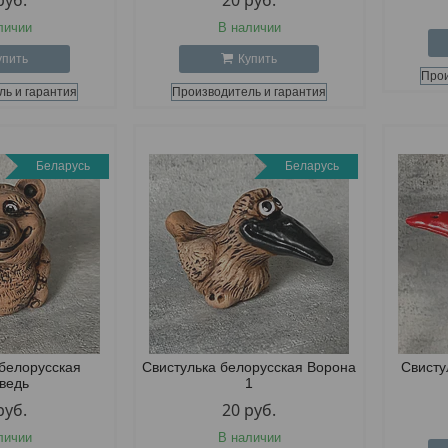
руб.
20
руб.
личии
В наличии
упить
Купить
Прои
ль и гарантия
Производитель и гарантия
Беларусь
Беларусь
 белорусская
Свистулька белорусская Ворона
Свисту
ведь
1
руб.
20
руб.
личии
В наличии