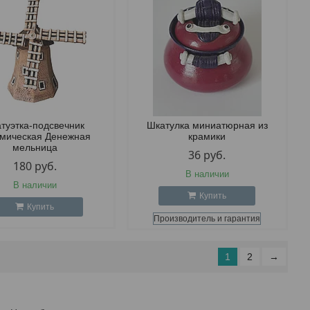
атуэтка-подсвечник
Шкатулка миниатюрная из
амическая Денежная
крамики
мельница
36
руб.
180
руб.
В наличии
В наличии
Купить
Купить
Производитель и гарантия
1
2
→