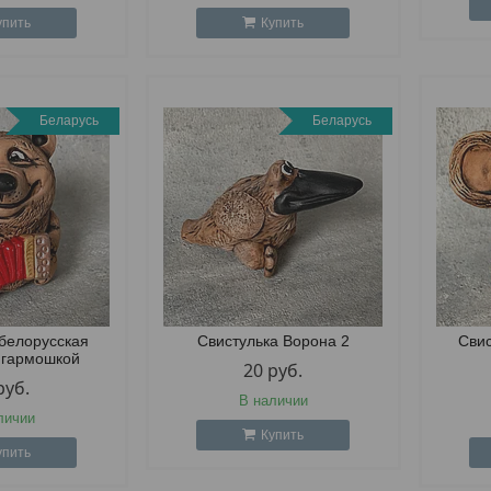
упить
Купить
Беларусь
Беларусь
 белорусская
Свистулька Ворона 2
Свис
 гармошкой
20
руб.
руб.
В наличии
личии
Купить
упить