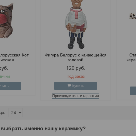
елорусская Кот
Фигура Белорус с качающейся
Ст
ическая
головой
кер
руб.
120
руб.
личии
Под заказ
упить
Купить
Производитель и гарантия
 выбрать именно нашу керамику?