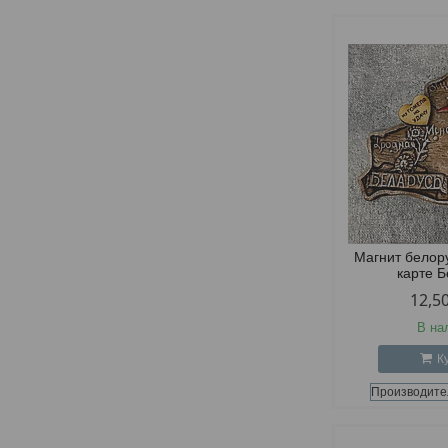
Магнит белор
карте 
12,5
В на
К
Производите