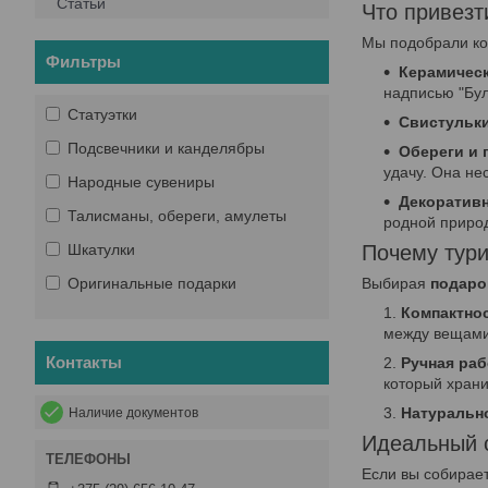
Статьи
Что привезт
Мы подобрали кол
Фильтры
Керамическ
надписью "Бул
Статуэтки
Свистульки
Подсвечники и канделябры
Обереги и 
удачу. Она не
Народные сувениры
Декоративн
Талисманы, обереги, амулеты
родной приро
Шкатулки
Почему тур
Оригинальные подарки
Выбирая
подаро
Компактнос
между вещами,
Контакты
Ручная раб
который храни
Натуральн
Наличие документов
Идеальный с
Если вы собирает