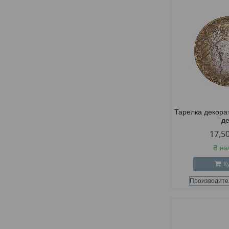
Тарелка декора
д
17,5
В на
К
Производите