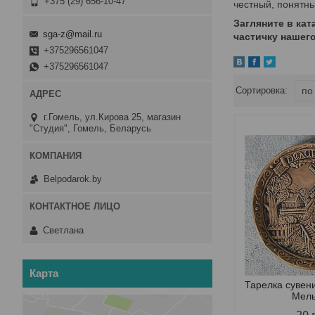
+375 (29) 656-10-47
честный, понятны
Загляните в кат
sga-z@mail.ru
частичку нашего
+375296561047
+375296561047
г.Гомель, ул.Кирова 25, магазин
"Студия", Гомель, Беларусь
Belpodarok.by
Светлана
Карта
Тарелка сувен
Мел