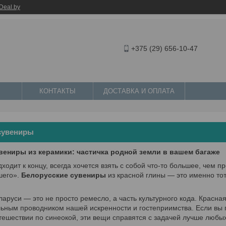
Deal.by
+375 (29) 656-10-47
КОНТАКТЫ
ДОСТАВКА И ОПЛАТА
сувениры
вениры из керамики: частичка родной земли в вашем багаже
дходит к концу, всегда хочется взять с собой что-то большее, чем 
шего».
Белорусские сувениры
из красной глины — это именно то
аруси — это не просто ремесло, а часть культурного кода. Красна
ьным проводником нашей искренности и гостеприимства. Если вы п
тешествии по синеокой, эти вещи справятся с задачей лучше любых