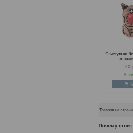
Свистулька б
керам
20
В на
К
Почему стоит