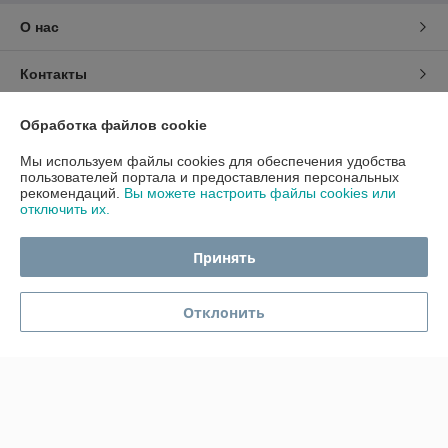
О нас
Контакты
Доставка и оплата
Обработка файлов cookie
Мы используем файлы cookies для обеспечения удобства
График работы
пользователей портала и предоставления персональных
рекомендаций.
Вы можете настроить файлы cookies или
отключить их.
Полная версия сайта
Принять
Политика обработки cookies
Сайт создан на платформе Deal.by
Отклонить
Информация для покупателя