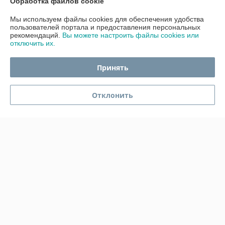
Обработка файлов cookie
Мы используем файлы cookies для обеспечения удобства
График работы
пользователей портала и предоставления персональных
рекомендаций.
Вы можете настроить файлы cookies или
отключить их.
Полная версия сайта
Принять
Политика обработки cookies
Сайт создан на платформе Deal.by
Отклонить
Информация для покупателя
Индивидуальный предприниматель:
ИП Гавриленко Светлана
Михайловна
Пушкина 22а/5
Регистрационный номер ЕГР: 490689198
УНП: 490689198