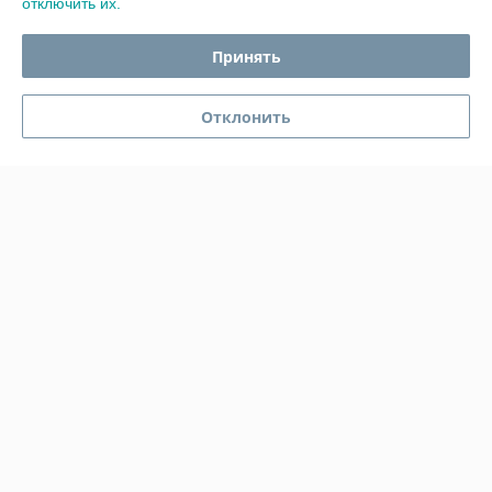
отключить их.
График работы
Принять
Полная версия сайта
Отклонить
Политика обработки cookies
Сайт создан на платформе Deal.by
Информация для покупателя
Индивидуальный предприниматель:
ИП Гавриленко Светлана
Михайловна
Пушкина 22а/5
Регистрационный номер ЕГР: 490689198
УНП: 490689198