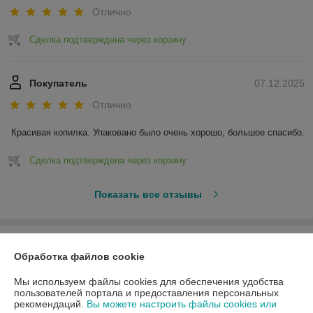
Отлично
Сделка подтверждена через корзину
Покупатель
07.12.2025
Отлично
Красивая копилка. Упаковано было очень хорошо, большое спасибо.
Сделка подтверждена через корзину
Показать все отзывы
О нас
Обработка файлов cookie
Контакты
Мы используем файлы cookies для обеспечения удобства
пользователей портала и предоставления персональных
рекомендаций.
Вы можете настроить файлы cookies или
Доставка и оплата