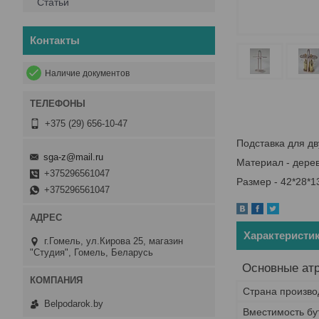
Статьи
Контакты
Наличие документов
+375 (29) 656-10-47
Подставка для дв
sga-z@mail.ru
Материал - дере
+375296561047
Размер - 42*28*1
+375296561047
Характеристи
г.Гомель, ул.Кирова 25, магазин
"Студия", Гомель, Беларусь
Основные ат
Страна произво
Belpodarok.by
Вместимость бу