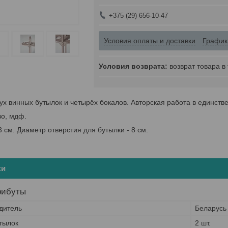
+375 (29) 656-10-47
Условия оплаты и доставки
График
возврат товара в
ух винных бутылок и четырёх бокалов. Авторская работа в единств
во, мдф.
3 см. Диаметр отверстия для бутылки - 8 см.
ки
рибуты
дитель
Беларусь
тылок
2 шт.