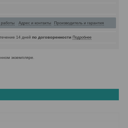
 работы
Адрес и контакты
Производитель и гарантия
 течение 14 дней
по договоренности
Подробнее
енном экземпляре.