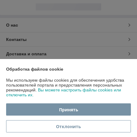
Сделка подтверждена через корзину
Показать все отзывы
О нас
Контакты
Доставка и оплата
Обработка файлов cookie
Мы используем файлы cookies для обеспечения удобства
График работы
пользователей портала и предоставления персональных
рекомендаций.
Вы можете настроить файлы cookies или
отключить их.
Полная версия сайта
Принять
Политика обработки cookies
Сайт создан на платформе Deal.by
Отклонить