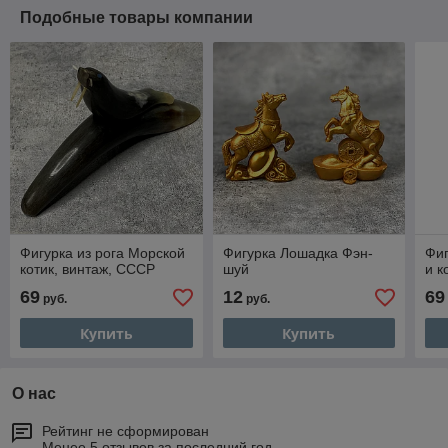
Подобные товары компании
Фигурка из рога Морской
Фигурка Лошадка Фэн-
Фиг
котик, винтаж, СССР
шуй
и к
69
12
69
руб.
руб.
Купить
Купить
О нас
Рейтинг не сформирован
Менее 5 отзывов за последний год