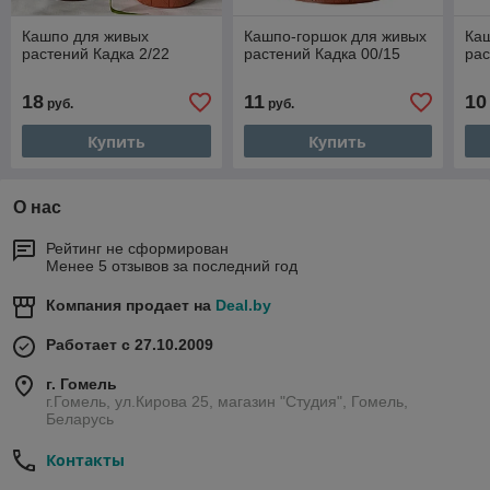
Кашпо для живых
Кашпо-горшок для живых
Ка
растений Кадка 2/22
растений Кадка 00/15
рас
18
11
10
руб.
руб.
Купить
Купить
О нас
Рейтинг не сформирован
Менее 5 отзывов за последний год
Компания продает на
Deal.by
Работает с 27.10.2009
г. Гомель
г.Гомель, ул.Кирова 25, магазин "Студия", Гомель,
Беларусь
Контакты