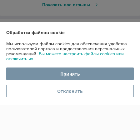
Показать все отзывы
О нас
Обработка файлов cookie
Контакты
Мы используем файлы cookies для обеспечения удобства
пользователей портала и предоставления персональных
рекомендаций.
Вы можете настроить файлы cookies или
Доставка и оплата
отключить их.
График работы
Принять
Полная версия сайта
Отклонить
Политика обработки cookies
Сайт создан на платформе Deal.by