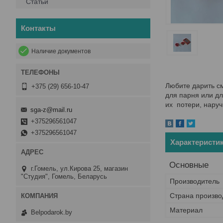
Статьи
Контакты
Наличие документов
Любите дарить с
+375 (29) 656-10-47
для парня или дл
их потери, наруч
sga-z@mail.ru
+375296561047
+375296561047
Характеристи
Основные
г.Гомель, ул.Кирова 25, магазин
"Студия", Гомель, Беларусь
Производитель
Страна произво
Материал
Belpodarok.by