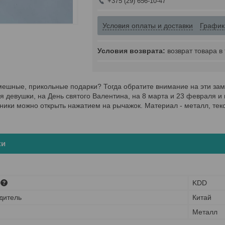
+375 (29) 656-10-47
Условия оплаты и доставки
График
возврат товара в
мешные, прикольные подарки? Тогда обратите внимание на эти за
я девушки, на День святого Валентина, на 8 марта и 23 февраля и 
ники можно открыть нажатием на рычажок. Материал - металл, текс
ки
KDD
дитель
Китай
Металл