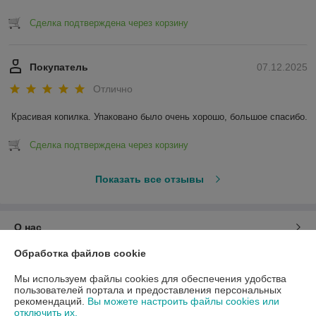
Сделка подтверждена через корзину
Покупатель
07.12.2025
Отлично
Красивая копилка. Упаковано было очень хорошо, большое спасибо.
Сделка подтверждена через корзину
Показать все отзывы
О нас
Обработка файлов cookie
Контакты
Мы используем файлы cookies для обеспечения удобства
пользователей портала и предоставления персональных
Доставка и оплата
рекомендаций.
Вы можете настроить файлы cookies или
отключить их.