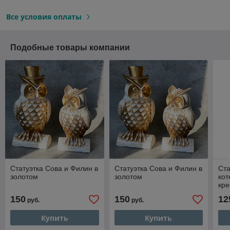
Все условия оплаты
Подобные товары компании
Статуэтка Сова и Филин в
Статуэтка Сова и Филин в
Ста
золотом
золотом
кот
кре
150
150
12
руб.
руб.
Купить
Купить