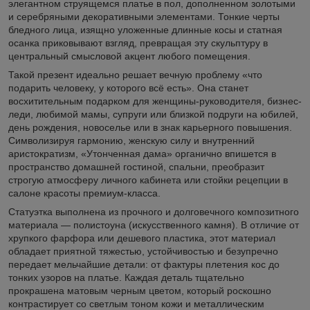
элегантном струящемся платье в пол, дополненном золотыми
и серебряными декоративными элементами. Тонкие черты
бледного лица, изящно уложенные длинные косы и статная
осанка приковывают взгляд, превращая эту скульптуру в
центральный смысловой акцент любого помещения.
Такой презент идеально решает вечную проблему «что
подарить человеку, у которого всё есть». Она станет
восхитительным подарком для женщины-руководителя, бизнес-
леди, любимой мамы, супруги или близкой подруги на юбилей,
день рождения, новоселье или в знак карьерного повышения.
Символизируя гармонию, женскую силу и внутренний
аристократизм, «Утонченная дама» органично впишется в
пространство домашней гостиной, спальни, преобразит
строгую атмосферу личного кабинета или стойки рецепции в
салоне красоты премиум-класса.
Статуэтка выполнена из прочного и долговечного композитного
материала — полистоуна (искусственного камня). В отличие от
хрупкого фарфора или дешевого пластика, этот материал
обладает приятной тяжестью, устойчивостью и безупречно
передает мельчайшие детали: от фактуры плетения кос до
тонких узоров на платье. Каждая деталь тщательно
прокрашена матовым черным цветом, который роскошно
контрастирует со светлым тоном кожи и металлическим