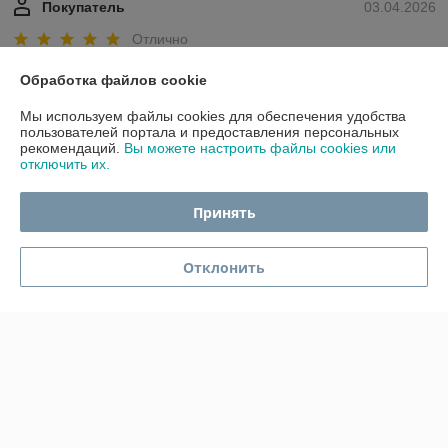
Покупатель
03.04.2026
Отлично
Сделка подтверждена через корзину
Обработка файлов cookie
Мы используем файлы cookies для обеспечения удобства
пользователей портала и предоставления персональных
Покупатель
07.12.2025
рекомендаций.
Вы можете настроить файлы cookies или
отключить их.
Отлично
Принять
Красивая копилка. Упаковано было очень хорошо, большое спасибо.
Сделка подтверждена через корзину
Отклонить
Показать все отзывы
О нас
Контакты