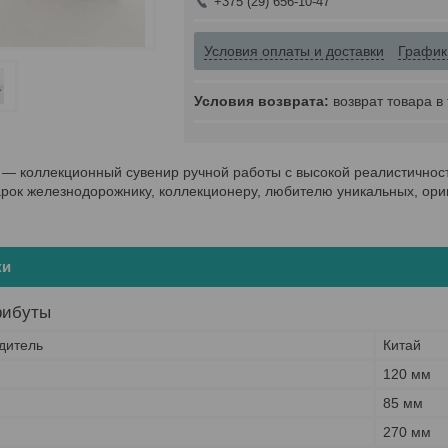
+375 (29) 656-10-47
Условия оплаты и доставки
График
возврат товара в
 ― коллекционный сувенир ручной работы с высокой реалистичност
рок железнодорожнику, коллекционеру, любителю уникальных, ори
ки
рибуты
дитель
Китай
120 мм
85 мм
270 мм