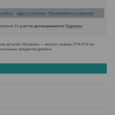
 работы
Адрес и контакты
Производитель и гарантия
 течение 14 дней
по договоренности
Подробнее
ью деталей. Материал ― металл, размер 27*8,5*12 см.
гинальных предметов дизайна.