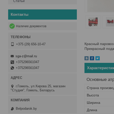
Статьи
Контакты
Наличие документов
Красный паровоз
+375 (29) 656-10-47
Прекрасный пода
sga-z@mail.ru
+375296561047
Характеристи
+375296561047
Основные ат
г.Гомель, ул.Кирова 25, магазин
Страна произво
"Студия", Гомель, Беларусь
Высота
Ширина
Belpodarok.by
Длина