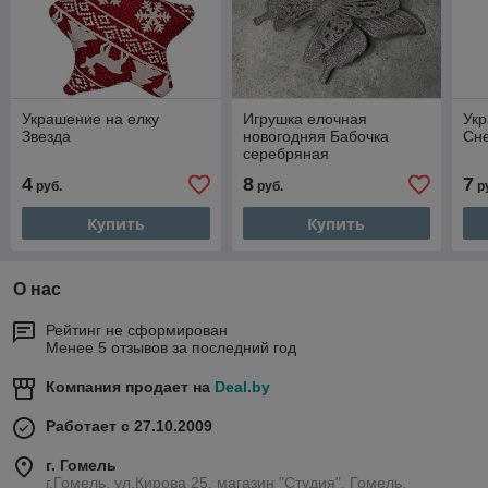
Украшение на елку
Игрушка елочная
Ук
Звезда
новогодняя Бабочка
Сн
серебряная
4
8
7
руб.
руб.
р
Купить
Купить
О нас
Рейтинг не сформирован
Менее 5 отзывов за последний год
Компания продает на
Deal.by
Работает с 27.10.2009
г. Гомель
г.Гомель, ул.Кирова 25, магазин "Студия", Гомель,