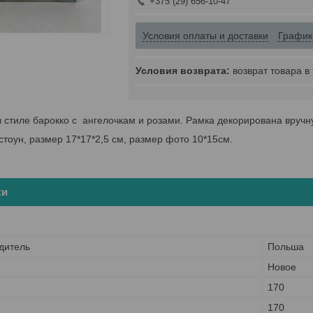
+375 (29) 656-10-47
Условия оплаты и доставки
График
возврат товара в
 стиле барокко с ангелочкам и розами. Рамка декорирована вручн
тоун, размер 17*17*2,5 см, размер фото 10*15см.
ки
дитель
Польша
Новое
170
170