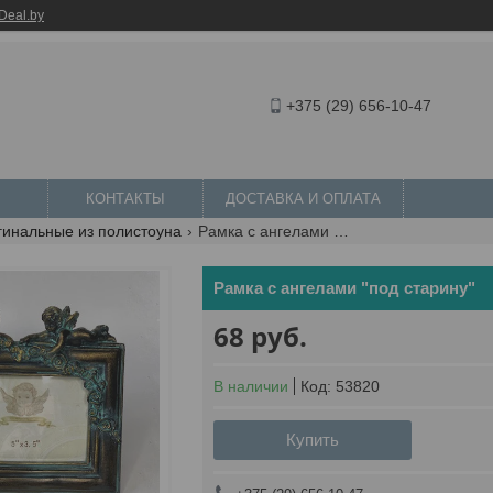
Deal.by
+375 (29) 656-10-47
КОНТАКТЫ
ДОСТАВКА И ОПЛАТА
гинальные из полистоуна
Рамка с ангелами "под старину"
Рамка с ангелами "под старину"
68
руб.
В наличии
Код:
53820
Купить