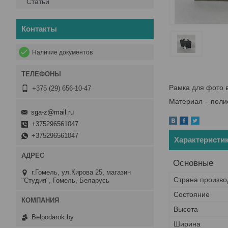
Статьи
Контакты
Наличие документов
Рамка для фото в
+375 (29) 656-10-47
Материал – полис
sga-z@mail.ru
+375296561047
+375296561047
Характеристи
Основные
г.Гомель, ул.Кирова 25, магазин
Страна произво
"Студия", Гомель, Беларусь
Состояние
Высота
Belpodarok.by
Ширина