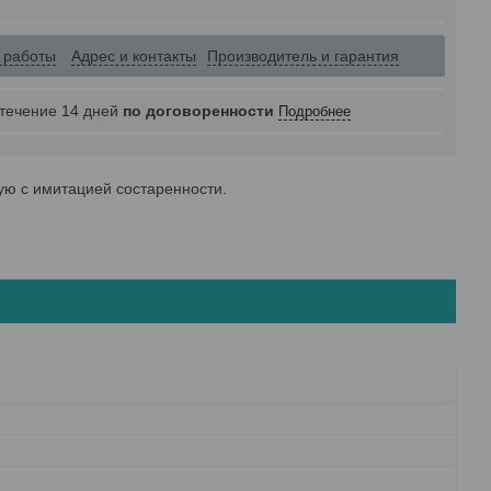
 работы
Адрес и контакты
Производитель и гарантия
 течение 14 дней
по договоренности
Подробнее
ую с имитацией состаренности.