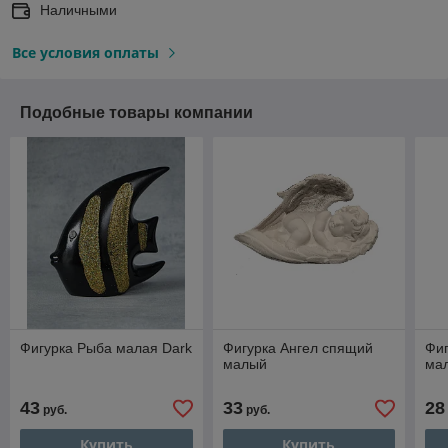
Наличными
Все условия оплаты
Подобные товары компании
Фигурка Рыба малая Dark
Фигурка Ангел спящий
Фи
малый
ма
43
33
28
руб.
руб.
Купить
Купить