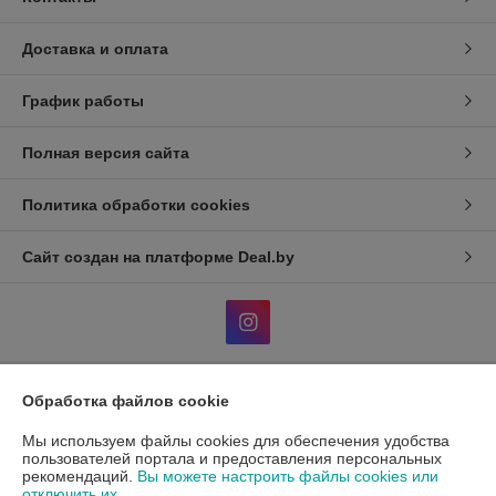
Доставка и оплата
График работы
Полная версия сайта
Политика обработки cookies
Сайт создан на платформе Deal.by
Обработка файлов cookie
Информация для покупателя
Мы используем файлы cookies для обеспечения удобства
Индивидуальный предприниматель:
ИП Гавриленко Светлана
Михайловна
пользователей портала и предоставления персональных
Пушкина 22а/5
рекомендаций.
Вы можете настроить файлы cookies или
отключить их.