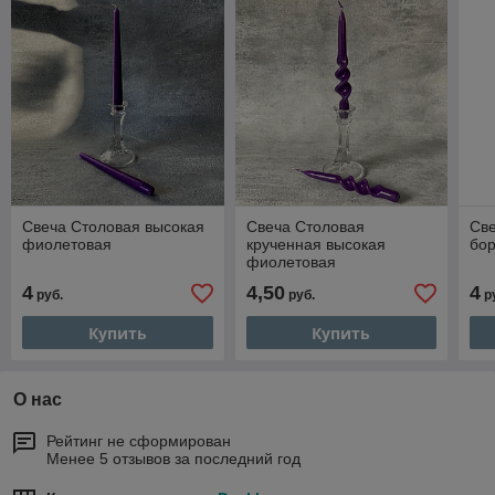
Свеча Столовая высокая
Свеча Столовая
Све
фиолетовая
крученная высокая
бо
фиолетовая
4
4,50
4
руб.
руб.
р
Купить
Купить
О нас
Рейтинг не сформирован
Менее 5 отзывов за последний год