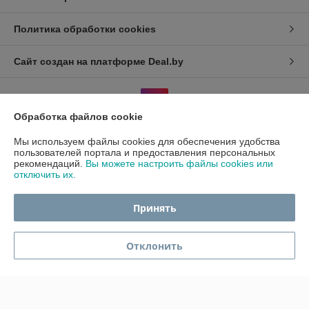
Политика обработки cookies
Сайт создан на платформе Deal.by
Обработка файлов cookie
Мы используем файлы cookies для обеспечения удобства
пользователей портала и предоставления персональных
Информация для покупателя
рекомендаций.
Вы можете настроить файлы cookies или
отключить их.
Индивидуальный предприниматель:
ИП Гавриленко Светлана
Михайловна
Пушкина 22а/5
Принять
Регистрационный номер ЕГР: 490689198
УНП: 490689198
Отклонить
Регистрационный орган: Администрация центрального района
г.Гомеля
Дата регистрации компании: 30.06.2010