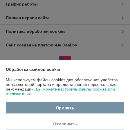
График работы
Полная версия сайта
Политика обработки cookies
Сайт создан на платформе Deal.by
Обработка файлов cookie
Мы используем файлы cookies для обеспечения удобства
Информация для покупателя
пользователей портала и предоставления персональных
рекомендаций.
Вы можете настроить файлы cookies или
Индивидуальный предприниматель:
ИП Гавриленко Светлана
отключить их.
Михайловна
Пушкина 22а/5
Принять
Регистрационный номер ЕГР: 490689198
УНП: 490689198
Отклонить
Регистрационный орган: Администрация центрального района