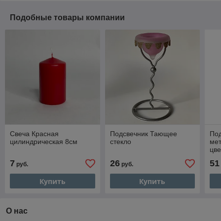
Подобные товары компании
Свеча Красная
Подсвечник Тающее
По
цилиндрическая 8см
стекло
мет
цв
7
26
51
руб.
руб.
Купить
Купить
О нас