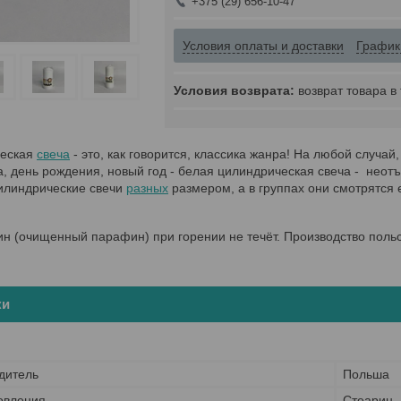
+375 (29) 656-10-47
Условия оплаты и доставки
График
возврат товара в
ческая
свеча
- это, как говорится, классика жанра! На любой случа
, день рождения, новый год - белая цилиндрическая свеча - неот
илиндрические свечи
разных
размером, а в группах они смотрятся
н (очищенный парафин) при горении не течёт. Производство польс
ки
дитель
Польша
овления
Стеарин