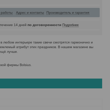
 работы
Адрес и контакты
Производитель и гарантия
 течение 14 дней
по договоренности
Подробнее
й, в любом интерьере такие свечи смотрятся гармонично и
ъемлемый атрибут этих праздников. В нашем магазине вы
 ещё лучше.
кой фирмы Bolsius.