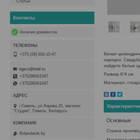
Статьи
Контакты
Наличие документов
Белая цилиндри
+375 (29) 656-10-47
нарядно. Свадьба
найдете белые ц
sga-z@mail.ru
Размер 6*4 см.
+375296561047
Материал- стеари
+375296561047
г.Гомель, ул.Кирова 25, магазин
Характеристи
"Студия", Гомель, Беларусь
Основные
Страна произво
Belpodarok.by
Материал изгот