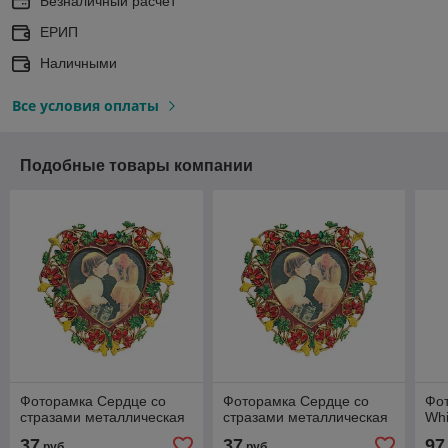
Безналичный расчет
ЕРИП
Наличными
Все условия оплаты
Подобные товары компании
Фоторамка Сердце со
Фоторамка Сердце со
Фо
стразами металлическая
стразами металлическая
Whi
37
37
97
руб.
руб.