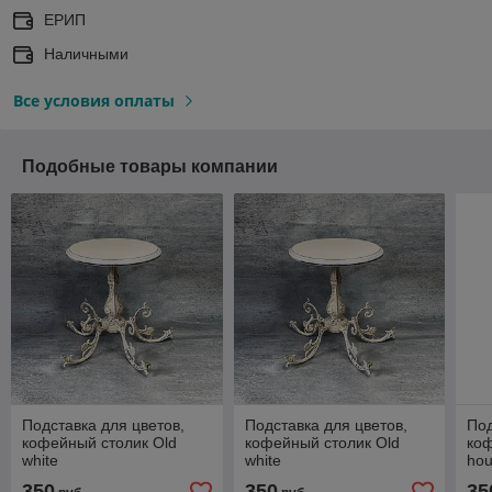
ЕРИП
Наличными
Все условия оплаты
Подобные товары компании
Подставка для цветов,
Подставка для цветов,
Под
кофейный столик Old
кофейный столик Old
коф
white
white
ho
350
350
35