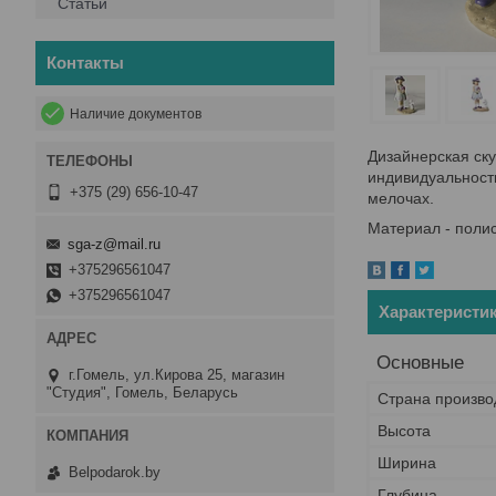
Статьи
Контакты
Наличие документов
Дизайнерская ску
индивидуальность
+375 (29) 656-10-47
мелочах.
Материал - полис
sga-z@mail.ru
+375296561047
+375296561047
Характеристи
Основные
г.Гомель, ул.Кирова 25, магазин
"Студия", Гомель, Беларусь
Страна произво
Высота
Ширина
Belpodarok.by
Глубина