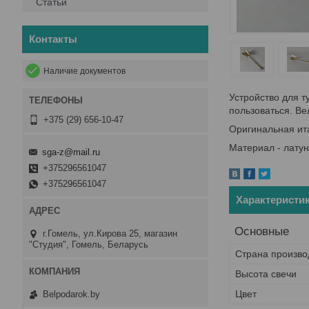
Статьи
Контакты
Наличие документов
Устройство для т
пользоваться. Ве
+375 (29) 656-10-47
Оригинальная ит
Материал - латун
sga-z@mail.ru
+375296561047
+375296561047
Характеристи
Основные
г.Гомель, ул.Кирова 25, магазин
"Студия", Гомель, Беларусь
Страна произво
Высота свечи
Цвет
Belpodarok.by