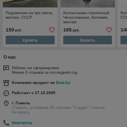
Подсвечник на три свечи,
Колокольчик стеклянный,
Кол
винтаж, СССР
Чехословакия, Богемия,
ССС
винтаж
150
165
14
руб.
руб.
Купить
Купить
О нас
Рейтинг не сформирован
Менее 5 отзывов за последний год
Компания продает на
Deal.by
Работает с 27.10.2009
г. Гомель
г.Гомель, ул.Кирова 25, магазин "Студия", Гомель,
Беларусь
Контакты