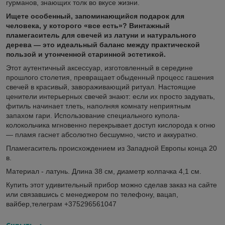
гурманов, знающих толк во вкусе жизни.
Ищете особенный, запоминающийся подарок для
человека, у которого «все есть»? Винтажный
пламегаситель для свечей из латуни и натурального
дерева — это идеальный баланс между практической
пользой и утонченной старинной эстетикой.
Этот аутентичный аксессуар, изготовленный в середине
прошлого столетия, превращает обыденный процесс гашения
свечей в красивый, завораживающий ритуал. Настоящие
ценители интерьерных свечей знают: если их просто задувать,
фитиль начинает тлеть, наполняя комнату неприятным
запахом гари. Использование специального купола-
колокольчика мгновенно перекрывает доступ кислорода к огню
— пламя гаснет абсолютно бесшумно, чисто и аккуратно.
Пламегаситель происхождением из Западной Европы конца 20
в.
Материал - латунь. Длина 38 см, диаметр колпачка 4,1 см.
Купить этот удивительный прибор можно сделав заказ на сайте
или связавшись с менеджером по телефону, вацап,
вайбер,телеграм +375296561047