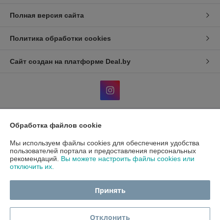
Полная версия сайта
Политика обработки cookies
Сайт создан на платформе Deal.by
Обработка файлов cookie
Информация для покупателя
Мы используем файлы cookies для обеспечения удобства
Индивидуальный предприниматель:
ИП Гавриленко Светлана
Михайловна
пользователей портала и предоставления персональных
Пушкина 22а/5
рекомендаций.
Вы можете настроить файлы cookies или
отключить их.
Регистрационный номер ЕГР: 490689198
УНП: 490689198
Принять
Регистрационный орган: Администрация центрального района
г.Гомеля
Отклонить