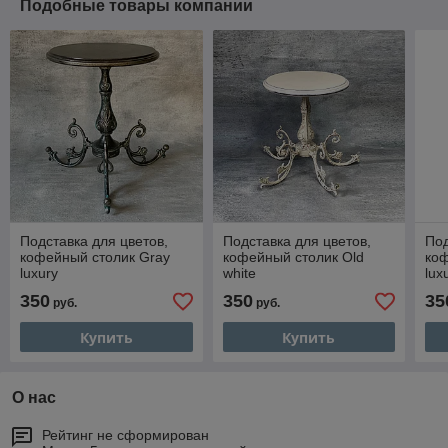
Подобные товары компании
Подставка для цветов,
Подставка для цветов,
Под
кофейный столик Gray
кофейный столик Old
коф
luxury
white
lux
350
350
35
руб.
руб.
Купить
Купить
О нас
Рейтинг не сформирован