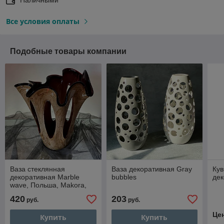
Все условия оплаты
Подобные товары компании
Ваза стеклянная
Ваза декоративная Gray
Кув
декоративная Marble
bubbles
дек
wave, Польша, Makora,
винтаж
420
203
руб.
руб.
Це
Купить
Купить