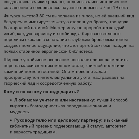
создавались великие романы, подписывались исторические
соглашения и совершались научные прорывы с 7 по 19 века.
Фигурка высотой 30 см выполнена из гипса, но её внешний вид
безупречно имитирует тяжелую старинную бронзу, тронутую
благородной патиной. Мастер искусно проработал каждый
изгиб, каждую ворсинку и ложбинку, а бирюзово-зеленые
переливы окислов в сочетании с глубоким бронзовым тоном
создают полное ощущение, что этот арт-объект был найден на
полках старинной европейской библиотеки.
Широкое устойчивое основание позволяет легко разместить
перо на массивном письменном столе, книжной полке или
каминной полке в гостиной. Оно мгновенно задает
пространству тон интеллектуального уюта, настраивает на
творческий лад и сосредоточенную работу.
Кому и по какому поводу дарить?
Любимому учителю или наставнику:
лучший способ
выразить благодарность за переданные знания и
мудрость.
Руководителю или деловому партнеру:
изысканный
кабинетный презент, подчеркивающий статус, авторитет
и верность традициям.