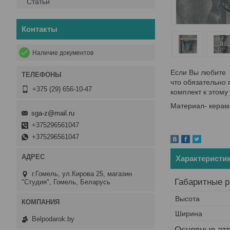
Статьи
Контакты
Наличие документов
Если Вы любите ц
что обязательно 
+375 (29) 656-10-47
комплект к этому
Материал- керами
sga-z@mail.ru
+375296561047
+375296561047
Характеристи
г.Гомель, ул.Кирова 25, магазин
Габаритные 
"Студия", Гомель, Беларусь
Высота
Ширина
Belpodarok.by
Основные ат