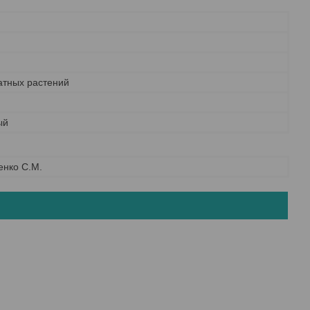
атных растений
ый
енко С.М.