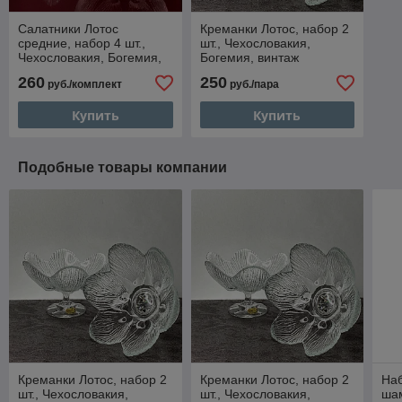
Салатники Лотос
Креманки Лотос, набор 2
средние, набор 4 шт.,
шт., Чехословакия,
Чехословакия, Богемия,
Богемия, винтаж
винтаж
260
250
руб./комплект
руб./пара
Купить
Купить
Подобные товары компании
Креманки Лотос, набор 2
Креманки Лотос, набор 2
На
шт., Чехословакия,
шт., Чехословакия,
ша