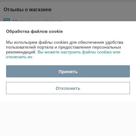
Отзывы о магазине
59 отзывов за всё время
Обработка файлов cookie
Покупатель
03.04.2026
Мы используем файлы cookies для обеспечения удобства
Отлично
пользователей портала и предоставления персональных
рекомендаций.
Вы можете настроить файлы cookies или
Сделка подтверждена через корзину
отключить их.
Принять
Покупатель
07.12.2025
Отлично
Отклонить
Красивая копилка. Упаковано было очень хорошо, большое спасибо.
Сделка подтверждена через корзину
Показать все отзывы