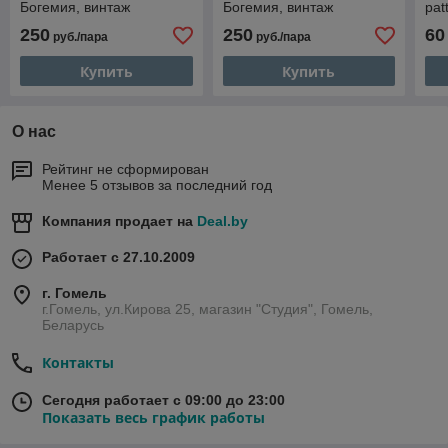
Богемия, винтаж
Богемия, винтаж
pat
Чех
250
250
60
руб./пара
руб./пара
Купить
Купить
О нас
Рейтинг не сформирован
Менее 5 отзывов за последний год
Компания продает на
Deal.by
Работает с 27.10.2009
г. Гомель
г.Гомель, ул.Кирова 25, магазин "Студия", Гомель,
Беларусь
Контакты
Сегодня работает с 09:00 до 23:00
Показать весь график работы