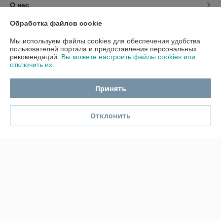
О нас
Обработка файлов cookie
Контакты
Мы используем файлы cookies для обеспечения удобства
пользователей портала и предоставления персональных
Доставка и оплата
рекомендаций.
Вы можете настроить файлы cookies или
отключить их.
График работы
Принять
Полная версия сайта
Отклонить
Политика обработки cookies
Сайт создан на платформе Deal.by
Информация для покупателя