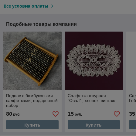
Все условия оплаты
Подобные товары компании
Поднос с бамбуковыми
Салфетка ажурная
Са
салфетками, подарочный
"Овал" , хлопок, винтаж
Гоб
набор
80
15
35
руб.
руб.
Купить
Купить