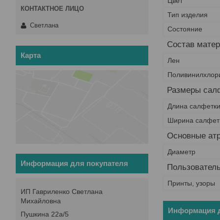
Цвет
Тип изделия
Светлана
Состояние
Состав мате
Карта
Лен
Поливинилхлор
Размеры сал
Длина салфетк
Ширина салфет
Основные ат
Диаметр
Информация для покупателя
Пользователь
Принты, узоры
ИП Гавриленко Светлана
Михайловна
Информация д
Пушкина 22а/5