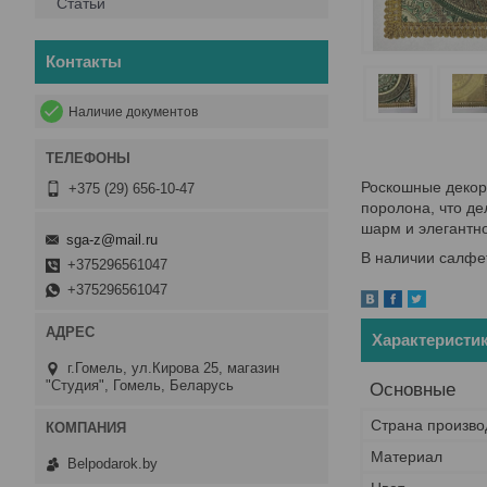
Статьи
Контакты
Наличие документов
Роскошные декора
+375 (29) 656-10-47
поролона, что д
шарм и элегантно
sga-z@mail.ru
В наличии салфет
+375296561047
+375296561047
Характеристи
г.Гомель, ул.Кирова 25, магазин
"Студия", Гомель, Беларусь
Основные
Страна произво
Материал
Belpodarok.by