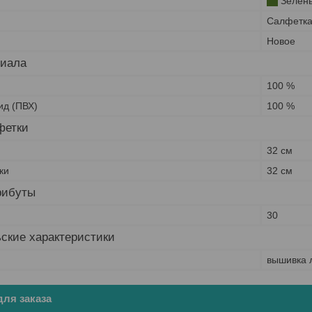
Зелён
Салфетк
Новое
риала
100 %
ид (ПВХ)
100 %
фетки
и
32 см
ки
32 см
рибуты
30
ские характеристики
вышивка 
ля заказа