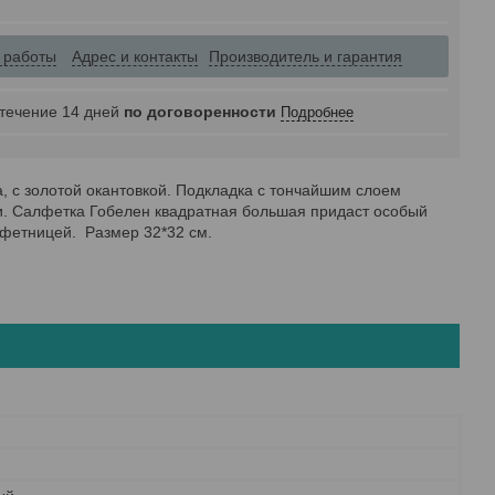
 работы
Адрес и контакты
Производитель и гарантия
 течение 14 дней
по договоренности
Подробнее
, с золотой окантовкой. Подкладка с тончайшим слоем
ти. Салфетка Гобелен квадратная большая придаст особый
нфетницей. Размер 32*32 см.