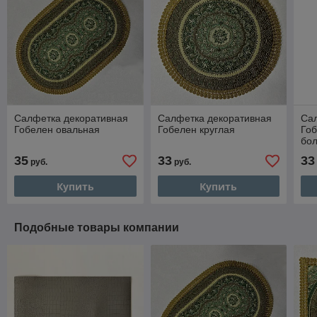
Салфетка декоративная
Салфетка декоративная
Са
Гобелен овальная
Гобелен круглая
Гоб
бо
35
33
33
руб.
руб.
Купить
Купить
Подобные товары компании