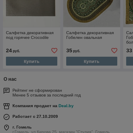
Салфетка декоративная
Салфетка декоративная
Са
под горячее Crocodile
Гобелен овальная
Гоб
бо
24
35
33
руб.
руб.
Купить
Купить
О нас
Рейтинг не сформирован
Менее 5 отзывов за последний год
Компания продает на
Deal.by
Работает с 27.10.2009
г. Гомель
г.Гомель, ул.Кирова 25, магазин "Студия", Гомель,