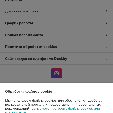
Доставка и оплата
График работы
Полная версия сайта
Политика обработки cookies
Сайт создан на платформе Deal.by
Обработка файлов cookie
Информация для покупателя
Мы используем файлы cookies для обеспечения удобства
Индивидуальный предприниматель:
ИП Гавриленко Светлана
Михайловна
пользователей портала и предоставления персональных
Пушкина 22а/5
рекомендаций.
Вы можете настроить файлы cookies или
отключить их.