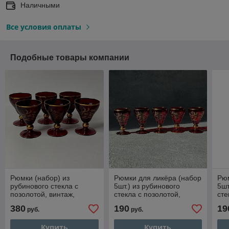
Наличными
Все условия оплаты
Подобные товары компании
Рюмки (набор) из
Рюмки для ликёра (набор
Рюм
рубинового стекла с
5шт.) из рубинового
5шт
позолотой, винтаж,
стекла с позолотой,
сте
Чехословакия, Богемия
винтаж, Чехословакия,
вин
380
190
19
руб.
руб.
Богемия
Бо
Купить
Купить