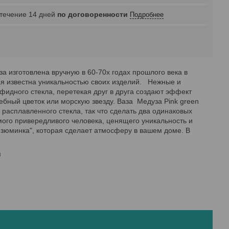
 течение 14 дней
по договоренности
Подробнее
а изготовлена вручную в 60-70х годах прошлого века в
рая известна уникальностью своих изделий. Нежные и
фидного стекла, перетекая друг в друга создают эффект
бный цветок или морскую звезду. Ваза Медуза Pink green
 расплавленного стекла, так что сделать два одинаковых
мого привередливого человека, ценящего уникальность и
 "изюминка", которая сделает атмосферу в вашем доме. В
м