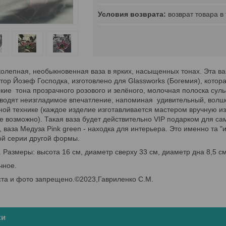
возврат товара в
олепная, необыкновенная ваза в ярких, насыщенных тонах. Эта ваз
тор Йозеф Господка, изготовлено для Glassworks (Богемия), кото
ие тона прозрачного розового и зелёного, молочная полоска суль
зводят неизгладимое впечатление, напоминая удивительный, волше
тной технике (каждое изделие изготавливается мастером вручную из
е возможно). Такая ваза будет действительно VIP подарком для са
о, ваза Медуза Pink green - находка для интерьера. Это именно та
ой серии другой формы.
 Размеры: высота 16 см, диаметр сверху 33 см, диаметр дна 8,5 с
чное.
ста и фото запрещено.©2023,Гавриленко С.М.
ки