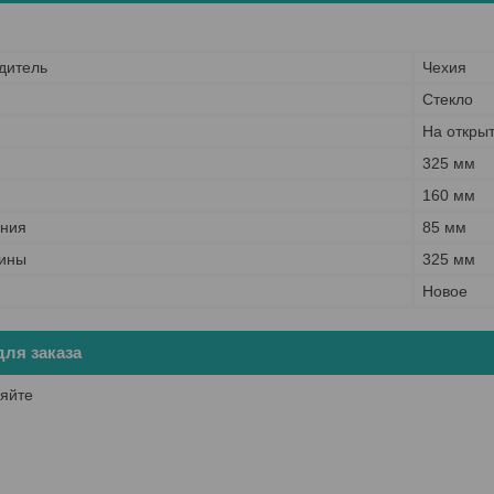
дитель
Чехия
Стекло
На откры
325 мм
160 мм
ания
85 мм
вины
325 мм
Новое
ля заказа
яйте