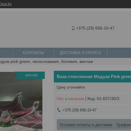
Deal.by
+375 (29) 656-10-47
КОНТАКТЫ
ДОСТАВКА И ОПЛАТА
дуза pink green, чехословакия, богемия, винтаж
винтаж
Ваза стеклянная Медуза Pink gree
Цену уточняйте
Нет в наличии
Код:
01-637/30/3
+375 (29) 656-10-47
Условия оплаты и доставки
График