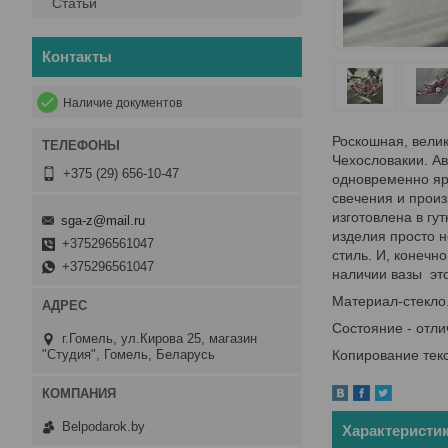
Статьи
Контакты
Наличие документов
Роскошная, велик
Чехословакии. Ав
+375 (29) 656-10-47
одновременно ярк
свечения и прои
изготовлена в гу
sga-z@mail.ru
изделия просто н
+375296561047
стиль. И, конечн
+375296561047
наличии вазы эт
Материал-стекло.
Состояние - отли
г.Гомель, ул.Кирова 25, магазин
"Студия", Гомель, Беларусь
Копирование тек
Belpodarok.by
Характеристи