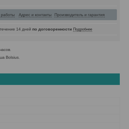
 работы
Адрес и контакты
Производитель и гарантия
 течение 14 дней
по договоренности
Подробнее
часов.
а Bolsius.