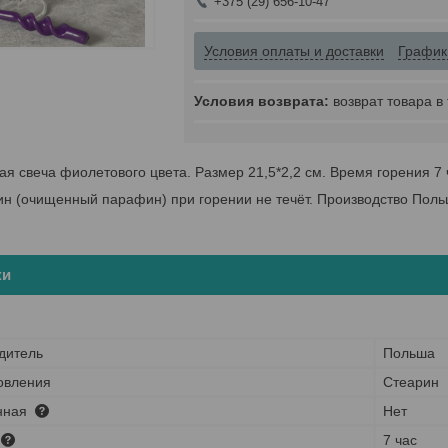
+375 (29) 656-10-47
Условия оплаты и доставки
График
возврат товара в
я свеча фиолетового цвета. Размер 21,5*2,2 см. Время горения 7 
н (очищенный парафин) при горении не течёт. Производство Польш
ки
дитель
Польша
овления
Стеарин
нная
Нет
7 час