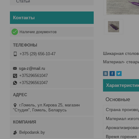
Статьи
Контакты
Наличие документов
Шикарная столова
+375 (29) 656-10-47
Материал- стеари
sga-z@mail.ru
+375296561047
+375296561047
Характеристи
Основные
г.Гомель, ул.Кирова 25, магазин
Страна произво
"Студия", Гомель, Беларусь
Материал изгот
Ароматизирова
Belpodarok.by
Время горения