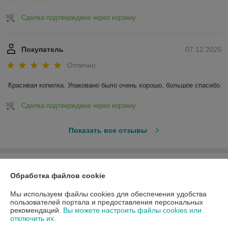
Сделка подтверждена через корзину
Покупатель
07.12.2025
Отлично
Красивая копилка. Упаковано было очень хорошо, большое спасибо.
Сделка подтверждена через корзину
Показать все отзывы
О нас
Обработка файлов cookie
Контакты
Мы используем файлы cookies для обеспечения удобства
пользователей портала и предоставления персональных
рекомендаций.
Вы можете настроить файлы cookies или
Доставка и оплата
отключить их.