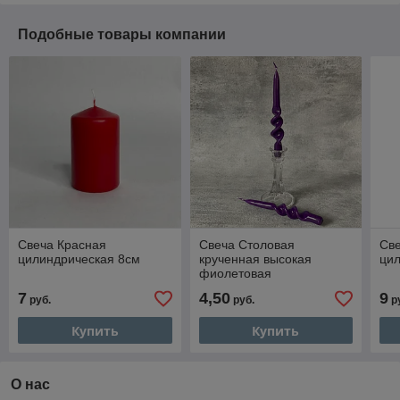
Подобные товары компании
Свеча Красная
Свеча Столовая
Св
цилиндрическая 8см
крученная высокая
ци
фиолетовая
7
4,50
9
руб.
руб.
р
Купить
Купить
О нас