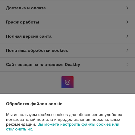
Доставка и оплата
График работы
Полная версия сайта
Политика обработки cookies
Сайт создан на платформе Deal.by
Обработка файлов cookie
Информация для покупателя
Мы используем файлы cookies для обеспечения удобства
Индивидуальный предприниматель:
ИП Гавриленко Светлана
Михайловна
пользователей портала и предоставления персональных
Пушкина 22а/5
рекомендаций.
Вы можете настроить файлы cookies или
отключить их.
Регистрационный номер ЕГР: 490689198