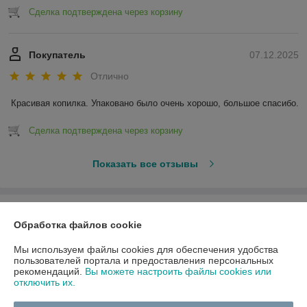
Сделка подтверждена через корзину
Покупатель
07.12.2025
Отлично
Красивая копилка. Упаковано было очень хорошо, большое спасибо.
Сделка подтверждена через корзину
Показать все отзывы
О нас
Обработка файлов cookie
Контакты
Мы используем файлы cookies для обеспечения удобства
пользователей портала и предоставления персональных
рекомендаций.
Вы можете настроить файлы cookies или
Доставка и оплата
отключить их.