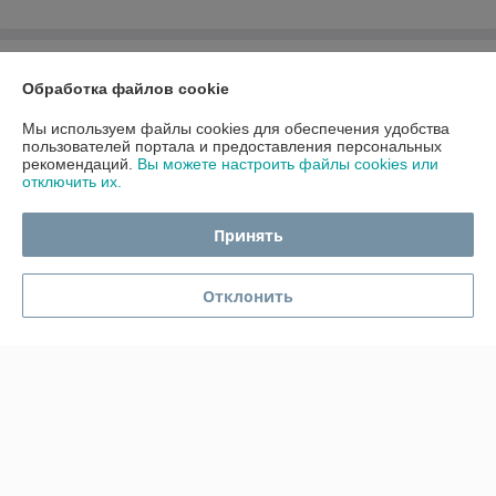
О нас
Обработка файлов cookie
Контакты
Мы используем файлы cookies для обеспечения удобства
пользователей портала и предоставления персональных
рекомендаций.
Вы можете настроить файлы cookies или
Доставка и оплата
отключить их.
График работы
Принять
Полная версия сайта
Отклонить
Политика обработки cookies
Сайт создан на платформе Deal.by