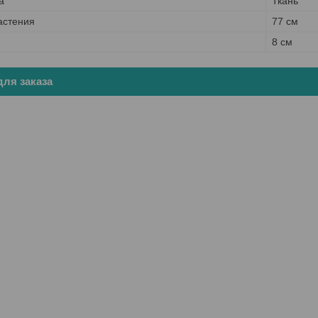
а
Ткань
астения
77 см
8 см
ля заказа