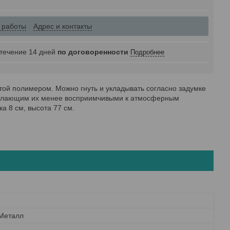
 работы
Адрес и контакты
 течение 14 дней
по договоренности
Подробнее
той полимером. Можно гнуть и укладывать согласно задумке
, делающим их менее восприимчивыми к атмосферным
а 8 см, высота 77 см.
 Металл