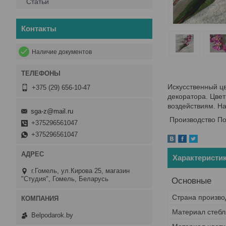
Статьи
Контакты
Наличие документов
Искусственный цв
+375 (29) 656-10-47
декоратора. Цве
воздействиям. На
sga-z@mail.ru
Производство П
+375296561047
+375296561047
Характеристи
г.Гомель, ул.Кирова 25, магазин
"Студия", Гомель, Беларусь
Основные
Страна произво
Материал стебл
Belpodarok.by