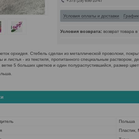
+375 (29) 656-10-47
Условия оплаты и доставки
График
возврат товара в
еток орхидея. Стебель сделан из металлической проволоки, покры
ты и листья - из текстиля, пропитанного специальным раствором
 ветке 5 больших цветков и один полураспустившийся, размер цветк
ольша.
ки
дитель
Польша
я
Пластик,