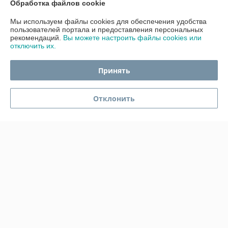
Обработка файлов cookie
Контакты
Мы используем файлы cookies для обеспечения удобства
пользователей портала и предоставления персональных
Доставка и оплата
рекомендаций.
Вы можете настроить файлы cookies или
отключить их.
График работы
Принять
Полная версия сайта
Отклонить
Политика обработки cookies
Сайт создан на платформе Deal.by
Информация для покупателя
Индивидуальный предприниматель:
ИП Гавриленко Светлана
Михайловна
Пушкина 22а/5