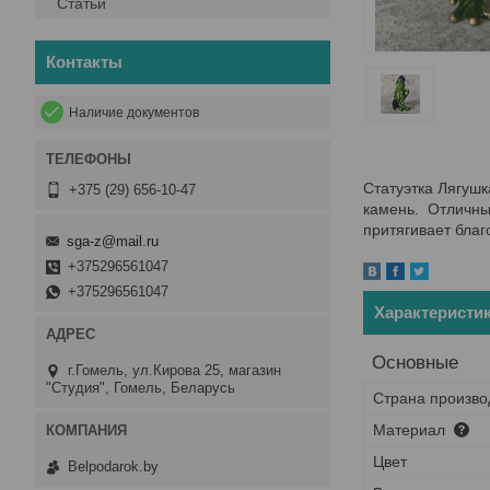
Статьи
Контакты
Наличие документов
Статуэтка Лягуш
+375 (29) 656-10-47
камень. Отличны
притягивает благ
sga-z@mail.ru
+375296561047
+375296561047
Характеристи
Основные
г.Гомель, ул.Кирова 25, магазин
"Студия", Гомель, Беларусь
Страна произво
Материал
Цвет
Belpodarok.by