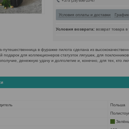
+375 (29) 656-10-47
Условия оплаты и доставки
График
возврат товара в
ка-путешественница в фуражке пилота сделана из высококачествен
й подарок для коллекционеров статуэток лягушек, для поклоннико
ополучие, денежную удачу и долголетие и, конечно, для тех, кто лю
ки
дитель
Польша
Полистоу
Зелён