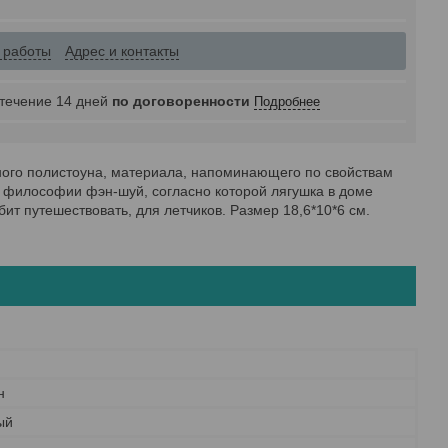
 работы
Адрес и контакты
 течение 14 дней
по договоренности
Подробнее
ного полистоуна, материала, напоминающего по свойствам
в философии фэн-шуй, согласно которой лягушка в доме
бит путешествовать, для летчиков. Размер 18,6*10*6 см.
н
ый