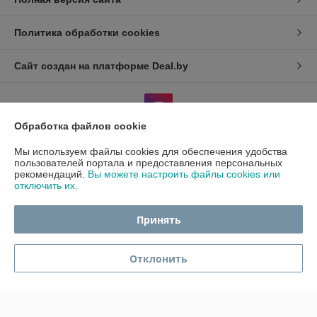
Политика обработки cookies
Сайт создан на платформе Deal.by
Обработка файлов cookie
Мы используем файлы cookies для обеспечения удобства
Информация для покупателя
пользователей портала и предоставления персональных
рекомендаций.
Вы можете настроить файлы cookies или
Индивидуальный предприниматель:
ИП Гавриленко Светлана
отключить их.
Михайловна
Пушкина 22а/5
Принять
Регистрационный номер ЕГР: 490689198
УНП: 490689198
Отклонить
Регистрационный орган: Администрация центрального района
г.Гомеля
Дата регистрации компании: 30.06.2010