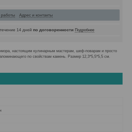
 работы
Адрес и контакты
 течение 14 дней
по договоренности
Подробнее
юмора, настоящим кулинарным мастерам, шеф-поварам и просто
поминающего по свойствам камень. Размер 12,3*5,5*5,5 см.
н