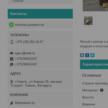
Статьи
Контакты
Наличие документов
Милый сувенир в 
+375 (29) 656-10-47
мудрым и искусным
sga-z@mail.ru
+375296561047
Характеристи
+375296561047
Основные
г.Гомель, ул.Кирова 25, магазин
Страна произво
"Студия", Гомель, Беларусь
Материал
Высота
Belpodarok.by
Ширина