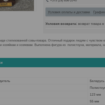
+375 (29) 656-10-47
Условия оплаты и доставки
График
возврат товара в
виде стилизованной совы-повара. Отличный подарок людям с чувством 
 хозяйкам и хозяевам. Выполнена фигура из полистоуна, материала, на
ки
дитель
Беларусь
Полистоу
123 мм
55 мм