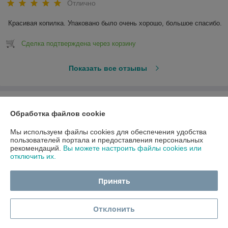
Отлично
Красивая копилка. Упаковано было очень хорошо, большое спасибо.
Сделка подтверждена через корзину
Показать все отзывы
О нас
Обработка файлов cookie
Контакты
Мы используем файлы cookies для обеспечения удобства
пользователей портала и предоставления персональных
рекомендаций.
Вы можете настроить файлы cookies или
Доставка и оплата
отключить их.
График работы
Принять
Полная версия сайта
Отклонить
Политика обработки cookies