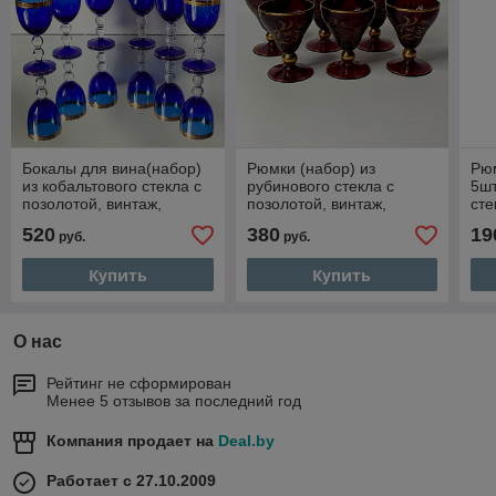
Бокалы для вина(набор)
Рюмки (набор) из
Рюм
из кобальтового стекла с
рубинового стекла с
5шт
позолотой, винтаж,
позолотой, винтаж,
сте
Чехословакия, Богемия
Чехословакия, Богемия
вин
520
380
19
руб.
руб.
Бо
Купить
Купить
О нас
Рейтинг не сформирован
Менее 5 отзывов за последний год
Компания продает на
Deal.by
Работает с 27.10.2009